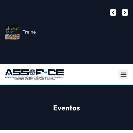
Treine com a
Parceria Exclusiva Wellhub (ex-Gympass) e ASSOFCE
O Poder do Clube Certo para Associados ASSOFCE
Eventos